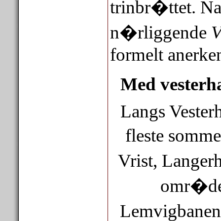
trinbr�ttet. Na
n�rliggende
V
formelt anerken
Med vesterha
Langs Vesterh
fleste somm
Vrist, Langerh
omr�d
Lemvigbanen 