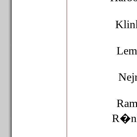
Klin
Lemv
Nejr
Ramm
R�nla