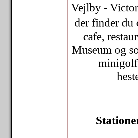
Vejlby - Victor
der finder d
cafe, restau
Museum og so
minigolf
hest
Statione