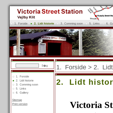
1. Forside
2. Lidt historie
3. Comming soon
5. Links
6. Ga
1. Forside
> 2. Lidt
1. Forside
2. Lidt histor
2. Lidt historie
3. Comming soon
5. Links
6. Gallery
Sitemap
Victoria St
Print version
Login