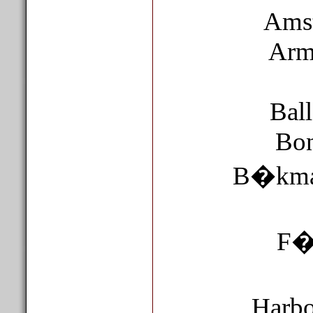
Amstr
Armo
Ball
Bonn
B�kmark
F�r
Harbo