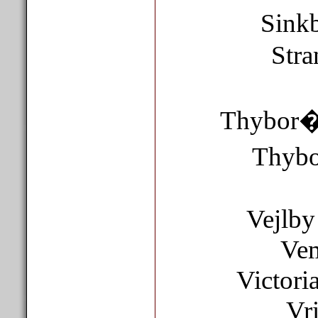
Sinkb
Stra
Thybor�n
Thybo
Vejlby
Vem
Victoria
Vri