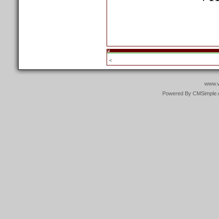
<
www.vi
Powered By CMSimple.