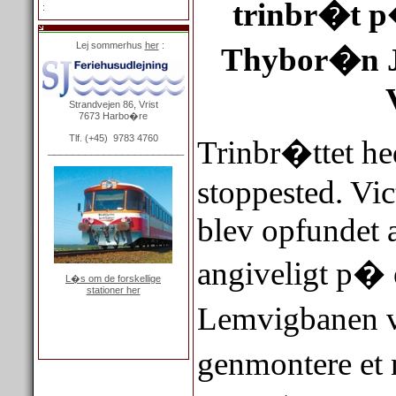
trinbr�t 
:
Lej sommerhus
her
:
Thybor�n J
Strandvejen 86, Vrist
7673 Harbo�re
Tlf. (+45) 9783 4760
Trinbr�ttet he
______________________
stoppested. Vic
blev opfundet a
angiveligt p� 
L�s om de forskellige
stationer her
Lemvigbanen v
genmontere et