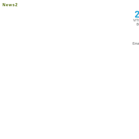
News2
V/T
B
Ema